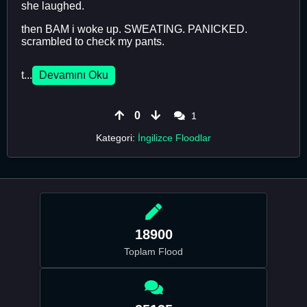
she laughed.
then BAM i woke up. SWEATING. PANICKED.
scrambled to check my pants.
t...
Devamını Oku
0
1
Kategori:
İngilizce Floodlar
18900
Toplam Flood