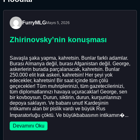
FurryMLG
Mayıs 5, 2026
Zhirinovsky’nin konuşması
Savaşla şaka yapma, kahretsin. Bunlar farklı adamlar.
Burası Almanya değil, burası Afganistan değil. George,
askerlerin burada parçalanacak, kahretsin. Bunlar
250.000 elit Irak askeri, kahretsin! Her şeyi yok
edecekler, kahretsin! Bir saat içinde tüm çölü
geçecekler! Tüm muhriplerinizi, tüm gazetecilerinizi,
tüm diplomatlarınızı havaya uçuracaklar! George, sen
bir kovboysun. Durun, siktirin, durun, kurşunlarınızı
depoya saklayın. Ve babanı unut! Kardeşinin
intikamını alan bir pislik vardı ve büyük Rus
İmparatorluğu çöktü. Ve büyükbabasının intikamın�...
Devamını Oku