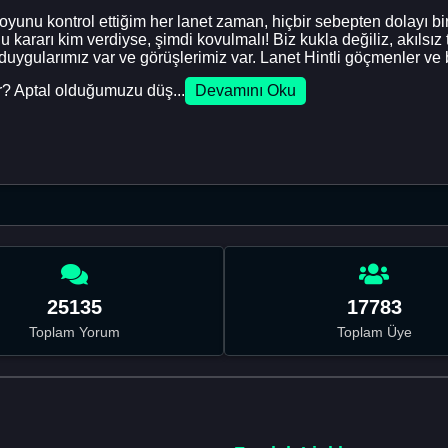
nu kontrol ettiğim her lanet zaman, hiçbir sebepten dolayı bir şe
arı kim verdiyse, şimdi kovulmalı! Biz kukla değiliz, akılsız tüke
 duygularımız var ve görüşlerimiz var. Lanet Hintli göçmenler v
or? Aptal olduğumuzu düş...
Devamını Oku
25135
17783
Toplam Yorum
Toplam Üye