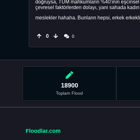
doğruysa, TÜM mahkumların %40'ının eşcinsel o
çevresel faktörlerden dolayı, yani sahada kadı
meslekler hahaha. Bunların hepsi, erkek erkekli
0
0
18900
Toplam Flood
Floodlar.com