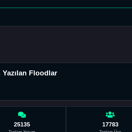
 Yazılan Floodlar
25135
17783
Toplam Yorum
Toplam Üye