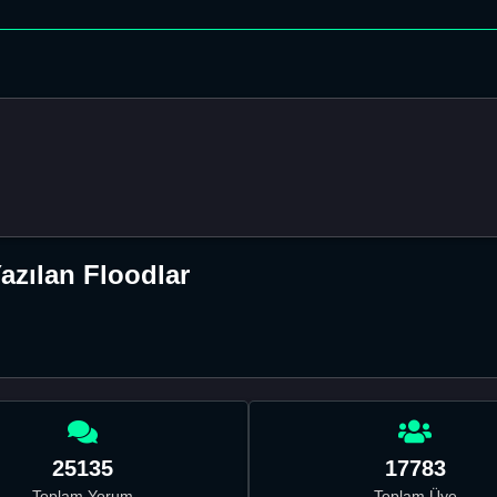
azılan Floodlar
25135
17783
Toplam Yorum
Toplam Üye