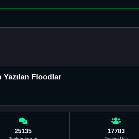
 Yazılan Floodlar
25135
17783
Toplam Yorum
Toplam Üye