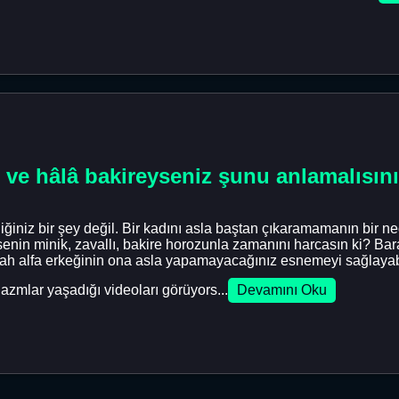
ve hâlâ bakireyseniz şunu anlamalısını
niz bir şey değil. Bir kadını asla baştan çıkaramamanın bir neden
senin minik, zavallı, bakire horozunla zamanını harcasın ki? Bara
iyah alfa erkeğinin ona asla yapamayacağınız esnemeyi sağlayabi
azmlar yaşadığı videoları görüyors...
Devamını Oku