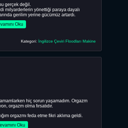
bu gerçek değil.
di milyarderlerin yönettiği paraya dayalı
larında gerilim yerine gücümüz artardı.
vamını Oku
Kategori:
İngilizce Çeviri Floodları Makine
rini tamamlarken hiç sorun yaşamadım. Orgazm
on, orgazm olma fırsatıdır.
ğım orgazmı feda etme fikri aklıma geldi.
evamını Oku