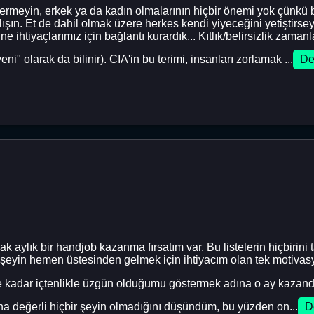
 vermeyin, erkek ya da kadın olmalarının hiçbir önemi yok çünkü 
lışın. Et de dahil olmak üzere herkes kendi yiyeceğini yetiştirsey
 ihtiyaçlarımız için bağlantı kurardık... Kıtlık/belirsizlik zaman
i" olarak da bilinir). CIA'in bu terimi, insanları zorlamak ...
De
rak aylık bir handjob kazanma fırsatım var. Bu listelerin hiçbi
 şeyin hemen üstesinden gelmek için ihtiyacım olan tek motivasy
 Ne kadar içtenlikle üzgün olduğumu göstermek adına o ay kazandı
a değerli hiçbir şeyin olmadığını düşündüm, bu yüzden on...
D