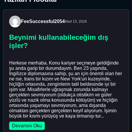
FeeSuccessful2054
Mart 15, 2026
Beynimi kullanabileceğim dış
işler?
Herkese merhaba. Konu kariyer seçmeye geldiğinde
şu anda garip bir durumdayım. Ben 23 yaşında,
İngilizce diplomasına sahip, şu an için önemli olan her
ne ise, trans bir kızım ve New York'un kuzeyinde,
hiçliğin ortasında, zenginlerin tatil beldesinde iyi bir
işim var. Misafirlerle uğraşmak zorunda kalmayı
gerçekten sevmiyorum (oldukça otistikim ve güler
yüzlü ve nazik olma konusunda kötüyüm) ve hiçliğin
ortasında yaşamayı sevmiyorum, ama dışarıda
olmaktan gerçekten gerçekten keyif alıyorum. İşimin
büyük bir kısmı yürüyüş ve kaya tırmanışı tur...
Devamını Oku