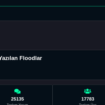
azılan Floodlar
25135
17783
Toplam Yorum
Toplam Üye