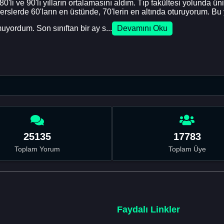
'li ve 90'lı yılların ortalamasını aldım. Tıp fakültesi yolunda 
rslerde 60'ların en üstünde, 70'lerin en altında oturuyorum. Bu 
yordum. Son sınıftan bir ay s...
Devamını Oku
25135
17783
Toplam Yorum
Toplam Üye
Faydalı Linkler