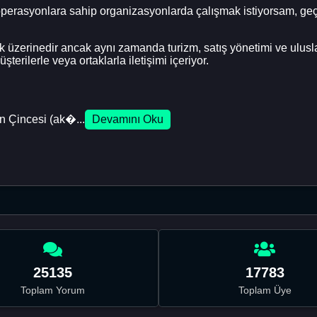
l operasyonlara sahip organizasyonlarda çalışmak istiyorsam, g
k üzerinedir ancak aynı zamanda turizm, satış yönetimi ve ulusla
rilerle veya ortaklarla iletişimi içeriyor.
in Çincesi (ak�...
Devamını Oku
25135
17783
Toplam Yorum
Toplam Üye