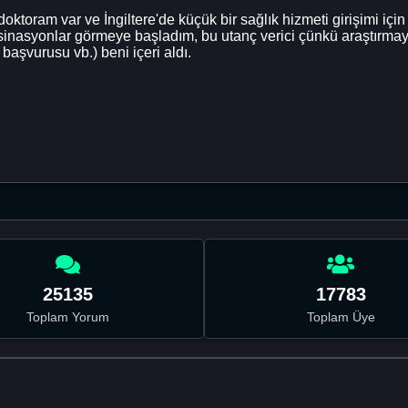
toram var ve İngiltere'de küçük bir sağlık hizmeti girişimi için
üsinasyonlar görmeye başladım, bu utanç verici çünkü araştırm
 başvurusu vb.) beni içeri aldı.
25135
17783
Toplam Yorum
Toplam Üye