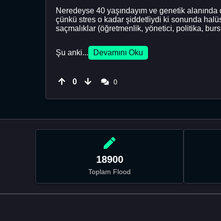
Neredeyse 40 yaşındayım ve genetik alanında dok
çünkü stres o kadar şiddetliydi ki sonunda hal
saçmalıklar (öğretmenlik, yönetici, politika, burs
Şu anki...
Devamını Oku
0
0
18900
Toplam Flood