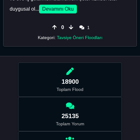
duygusal ol...
Devamını Oku
0
1
Kategori:
Tavsiye Öneri Floodları
18900
Toplam Flood
25135
Toplam Yorum