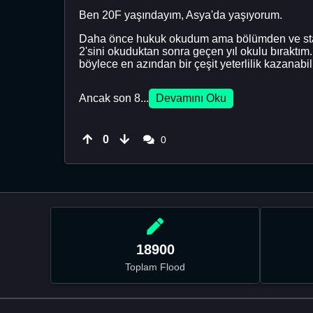
Ben 20F yaşındayım, Asya'da yaşıyorum.
Daha önce hukuk okudum ama bölümden ve stajl
2'sini okuduktan sonra geçen yıl okulu bıraktı
böylece en azından bir çeşit yeterlilik kazanab
Ancak son 8...
Devamını Oku
0
0
18900
Toplam Flood