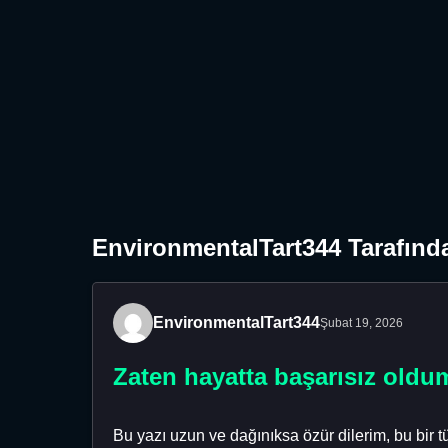
EnvironmentalTart344 Tarafında
EnvironmentalTart344
Şubat 19, 2026
Zaten hayatta başarısız old
Bu yazı uzun ve dağınıksa özür dilerim, bu bir