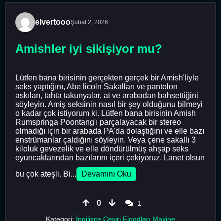
elvertooo
Şubat 2, 2026
Amishler iyi sikişiyor mu?
Lütfen bana birisinin gerçekten gerçek bir Amish'liyle
seks yaptığını, Abe licoln Sakalları ve pantolon
askıları, tahta takunyalar, at ve arabadan bahsettiğini
söyleyin. Amiş seksinin nasıl bir şey olduğunu bilmeyi
o kadar çok istiyorum ki. Lütfen bana birisinin Amish
Rumspringa Poontang'ı parçalayacak bir stereo
olmadığı için bir arabada PA'da dolaştığını ve elle bazı
enstrümanlar çaldığını söyleyin. Veya çene sakallı 3
kiloluk gevezelik ve elle döndürülmüş ahşap seks
oyuncaklarından bazılarını içeri çekiyoruz. Lanet olsun
bu çok ateşli. Bi...
Devamını Oku
0
1
Kategori:
İngilizce Çeviri Floodları Makine