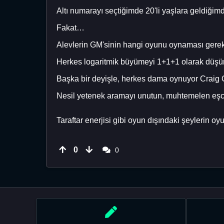
Altı numarayı seçtiğimde 20'li yaşlara geldiği
Fakat…
Alevlerin GM'sinin hangi oyunu oynaması gerekt
Herkes logaritmik büyümeyi 1+1+1 olarak düşün
Başka bir deyişle, herkes dama oynuyor Craig 
Nesil yetenek aramayı unutun, muhtemelen eşcin
Taraftar enerjisi gibi oyun dışındaki şeylerin oyu
0
0