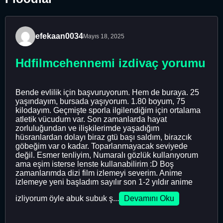
efekaan0034
Mayıs 18, 2025
Hdfilmcehennemi izdivaç yorumu
Bende evlilik için başvuruyorum. Hem de buraya. 25
yaşındayım, bursada yaşıyorum. 1.80 boyum, 75
kilodayım. Geçmişte sporla ilgilendiğim için ortalama
atletik vücudum var. Son zamanlarda hayat
zorluluğundan ve ilişkilerimde yaşadığım
hüsranlardan dolayı biraz gtü başı saldım, birazcık
göbeğim var o kadar. Toparlanmayacak seviyede
değil. Esmer tenliyim, Numaralı gözlük kullanıyorum
ama eşim isterse lenste kullanabilirim :D Boş
zamanlarımda dizi film izlemeyi severim. Anime
izlemeye yeni başladım sayılır son 1-2 yıldır anime
izliyorum öyle abuk subuk ş...
Devamını Oku