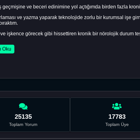
iş geçmişine ve beceri edinimine yol açtığımda birden fazla kro
rlaması ve yazma yaparak teknolojide zorlu bir kurumsal işe g
ıraktım.
ve işkence görecek gibi hissettiren kronik bir nörolojik durum t
ı Oku
25135
17783
Toplam Yorum
Toplam Üye