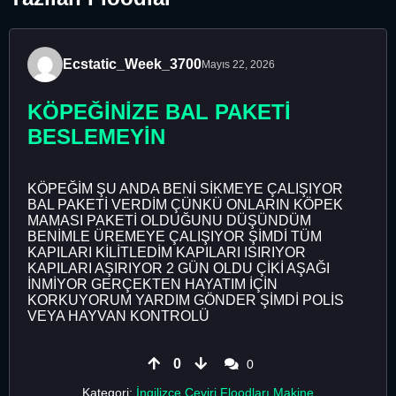
Ecstatic_Week_3700
Mayıs 22, 2026
KÖPEĞİNİZE BAL PAKETİ
BESLEMEYİN
KÖPEĞİM ŞU ANDA BENİ SİKMEYE ÇALIŞIYOR
BAL PAKETİ VERDİM ÇÜNKÜ ONLARIN KÖPEK
MAMASI PAKETİ OLDUĞUNU DÜŞÜNDÜM
BENİMLE ÜREMEYE ÇALIŞIYOR ŞİMDİ TÜM
KAPILARI KİLİTLEDİM KAPILARI ISIRIYOR
KAPILARI AŞIRIYOR 2 GÜN OLDU ÇİKİ AŞAĞI
İNMİYOR GERÇEKTEN HAYATIM İÇİN
KORKUYORUM YARDIM GÖNDER ŞİMDİ POLİS
VEYA HAYVAN KONTROLÜ
0
0
Kategori:
İngilizce Çeviri Floodları Makine