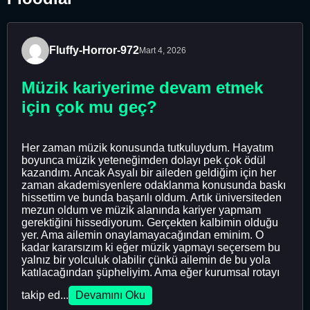
Fluffy-Horror-972
Mart 4, 2026
Müzik kariyerime devam etmek
için çok mu geç?
Her zaman müzik konusunda tutkuluydum. Hayatım
boyunca müzik yeteneğimden dolayı pek çok ödül
kazandım. Ancak Asyalı bir aileden geldiğim için her
zaman akademisyenlere odaklanma konusunda baskı
hissettim ve bunda başarılı oldum. Artık üniversiteden
mezun oldum ve müzik alanında kariyer yapmam
gerektiğini hissediyorum. Gerçekten kalbimin olduğu
yer. Ama ailemin onaylamayacağından eminim. O
kadar kararsızım ki eğer müzik yapmayı seçersem bu
yalnız bir yolculuk olabilir çünkü ailemin de bu yola
katılacağından şüpheliyim. Ama eğer kurumsal rotayı
takip ed...
Devamını Oku