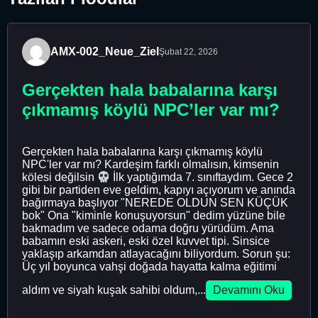
AMX-002_Neue_Ziel
Şubat 22, 2026
Gerçekten hala babalarına karşı
çıkmamış köylü NPC’ler var mı?
Gerçekten hala babalarına karşı çıkmamış köylü
NPC'ler var mı? Kardeşim farklı olmalısın, kimsenin
kölesi değilsin
İlk yaptığımda 7. sınıftaydım. Gece 2
gibi bir partiden eve geldim, kapıyı açıyorum ve anında
bağırmaya başlıyor "NEREDE OLDUN SEN KÜÇÜK
bok" Ona "kiminle konuşuyorsun" dedim yüzüne bile
bakmadım ve sadece odama doğru yürüdüm. Ama
babamın eski askeri, eski özel kuvvet tipi. Sinsice
yaklaşıp arkamdan atlayacağını biliyordum. Sorun şu:
Üç yıl boyunca vahşi doğada hayatta kalma eğitimi
aldım ve siyah kuşak sahibi oldum,...
Devamını Oku