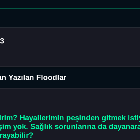
33
n Yazılan Floodlar
irim? Hayallerimin peşinden gitmek ist
işim yok. Sağlık sorunlarına da dayanar
rayabilir?