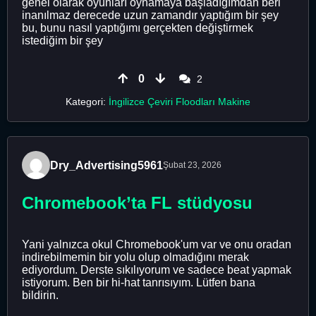
genel olarak oyunları oynamaya başladığımdan beri
inanılmaz derecede uzun zamandır yaptığım bir şey
bu, bunu nasıl yaptığımı gerçekten değiştirmek
istediğim bir şey
0
2
Kategori:
İngilizce Çeviri Floodları Makine
Dry_Advertising5961
Şubat 23, 2026
Chromebook’ta FL stüdyosu
Yani yalnızca okul Chromebook'um var ve onu oradan
indirebilmemin bir yolu olup olmadığını merak
ediyordum. Derste sıkılıyorum ve sadece beat yapmak
istiyorum. Ben bir hi-hat tanrısıyım. Lütfen bana
bildirin.