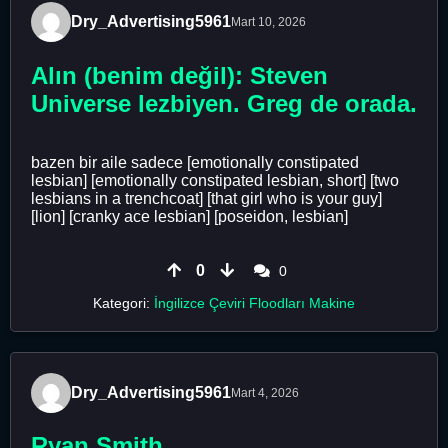
Dry_Advertising5961
Mart 10, 2026
Alın (benim değil): Steven
Universe lezbiyen. Greg de orada.
bazen bir aile sadece [emotionally constipated
lesbian] [emotionally constipated lesbian, short] [two
lesbians in a trenchcoat] [that girl who is your guy]
[lion] [cranky ace lesbian] [poseidon, lesbian]
0
0
Kategori:
İngilizce Çeviri Floodları Makine
Dry_Advertising5961
Mart 4, 2026
Ryan Smith