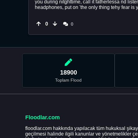
you during nitghttime, call it fatherlessa nd list
headphones, put on 'the only thing tehy fear is 
0
0
18900
Toplam Flood
Floodlar.com
floodlar.com hakkında yapılacak tüm hukuksal şikaye
geçilmesi halinde ilgili kanunlar ve yönetmelikler ç