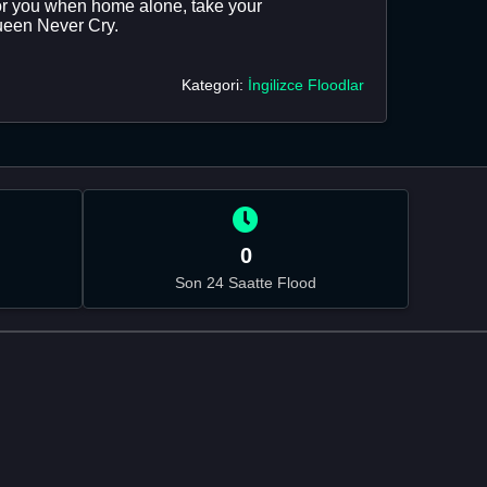
ut for you when home alone, take your
Queen Never Cry.
Kategori:
İngilizce Floodlar
0
Son 24 Saatte Flood