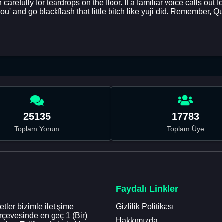
en carefully for teardrops on the floor. If a familiar voice calls o
you' and go blackflash that little bitch like yuji did. Remember, 
25135
17783
Toplam Yorum
Toplam Üye
Faydalı Linkler
tler bizimle iletişime
Gizlilik Politikası
erçevesinde en geç 1 (Bir)
Hakkımızda