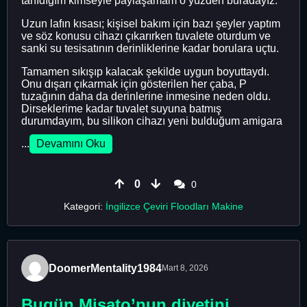
tanıdığım kimseyle paylaşamam o yüzden buradayız.
Uzun lafın kısası; kişisel bakım için bazı şeyler yaptım
ve söz konusu cihazı çıkarırken tuvalete oturdum ve
sanki su tesisatının derinliklerine kadar borulara uçtu.
Tamamen sıkışıp kalacak şekilde uygun boyuttaydı.
Onu dışarı çıkarmak için gösterilen her çaba, P
tuzağının daha da derinlerine inmesine neden oldu.
Dirseklerime kadar tuvalet suyuna batmış
durumdayım, bu silikon cihazı yeni bulduğum amigara
...
Devamını Oku
0
0
Kategori:
İngilizce Çeviri Floodları Makine
DoomerMentality1984
Mart 8, 2026
Bugün Misato’nun diyetini