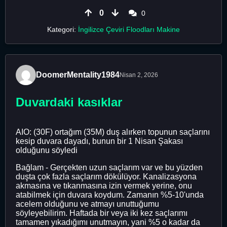
0
0
Kategori:
İngilizce Çeviri Floodları Makine
DoomerMentality1984
Nisan 2, 2026
Duvardaki kasıklar
AIO: (30F) ortağım (35M) duş alırken topunun saçlarını
kesip duvara dayadı, bunun bir 1 Nisan Şakası
olduğunu söyledi
Bağlam - Gerçekten uzun saçlarım var ve bu yüzden
duşta çok fazla saçlarım dökülüyor. Kanalizasyona
akmasına ve tıkanmasına izin vermek yerine, onu
atabilmek için duvara koydum. Zamanın %5-10'unda
acelem olduğunu ve atmayı unuttuğumu
söyleyebilirim. Haftada bir veya iki kez saçlarımı
tamamen yıkadığımı unutmayın, yani %5 o kadar da