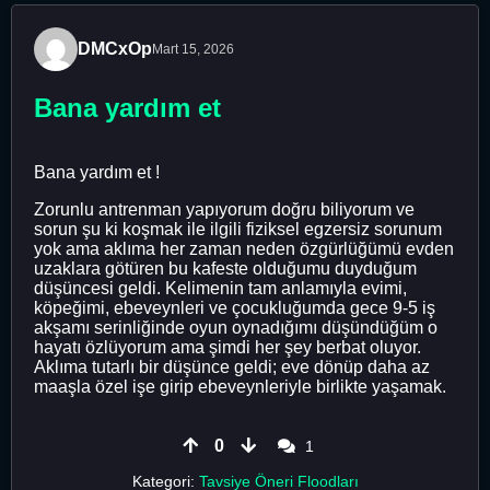
DMCxOp
Mart 15, 2026
Bana yardım et
Bana yardım et !
Zorunlu antrenman yapıyorum doğru biliyorum ve
sorun şu ki koşmak ile ilgili fiziksel egzersiz sorunum
yok ama aklıma her zaman neden özgürlüğümü evden
uzaklara götüren bu kafeste olduğumu duyduğum
düşüncesi geldi. Kelimenin tam anlamıyla evimi,
köpeğimi, ebeveynleri ve çocukluğumda gece 9-5 iş
akşamı serinliğinde oyun oynadığımı düşündüğüm o
hayatı özlüyorum ama şimdi her şey berbat oluyor.
Aklıma tutarlı bir düşünce geldi; eve dönüp daha az
maaşla özel işe girip ebeveynleriyle birlikte yaşamak.
0
1
Kategori:
Tavsiye Öneri Floodları