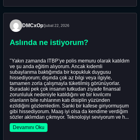
DMCxOp
Şubat 22, 2026
Aslında ne istiyorum?
"Yakın zamanda ITBP'ye polis memuru olarak katıldım
ve şu anda eğitim alıyorum. Ancak kıdemli
subaylarıma baktığımda bir kopukluk duygusu
hissediyorum; dışında çok az bilgi veya ilgiyle,
tamamen zorla çalışmayla tüketilmiş görünüyorlar.
Buradaki pek çok insanın tutkudan ziyade finansal
zorunluluk nedeniyle katıldığını ve bir kıvılcımı
olanların bile ruhlarının katı disiplin yüzünden
ezildiğini gözlemledim. Sanki bir kafese giriyormuşum
gibi hissediyorum. Maaş iyi olsa da kendime verdiğim
sözler aklımdan çıkmıyor. Teknolojiyi seviyorum ve h...
Devamını Oku