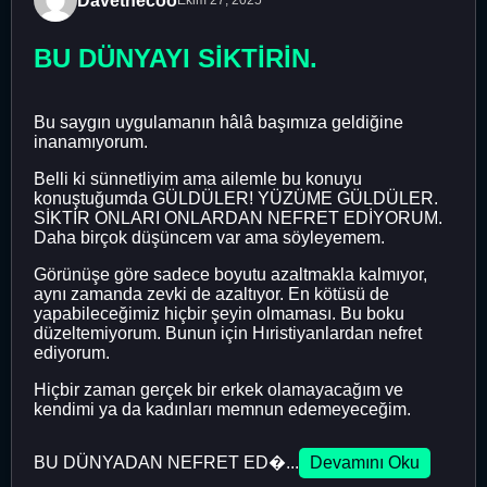
Davethecoo
Ekim 27, 2025
BU DÜNYAYI SİKTİRİN.
Bu saygın uygulamanın hâlâ başımıza geldiğine
inanamıyorum.
Belli ki sünnetliyim ama ailemle bu konuyu
konuştuğumda GÜLDÜLER! YÜZÜME GÜLDÜLER.
SİKTİR ONLARI ONLARDAN NEFRET EDİYORUM.
Daha birçok düşüncem var ama söyleyemem.
Görünüşe göre sadece boyutu azaltmakla kalmıyor,
aynı zamanda zevki de azaltıyor. En kötüsü de
yapabileceğimiz hiçbir şeyin olmaması. Bu boku
düzeltemiyorum. Bunun için Hıristiyanlardan nefret
ediyorum.
Hiçbir zaman gerçek bir erkek olamayacağım ve
kendimi ya da kadınları memnun edemeyeceğim.
BU DÜNYADAN NEFRET ED�...
Devamını Oku