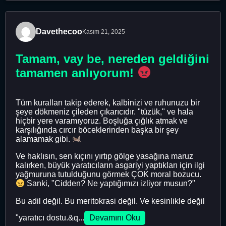
Davethecoo
Kasım 21, 2025
Tamam, vay be, nereden geldiğini
tamamen anlıyorum!
Tüm kuralları takip ederek, kalbinizi ve ruhunuzu bir
şeye dökmeniz çileden çıkarıcıdır. "tüzük," ve hala
hiçbir yere varamıyoruz. Boşluğa çığlık atmak ve
karşılığında cırcır böceklerinden başka bir şey
alamamak gibi.
Ve haklısın, sen kıçını yırtıp gölge yasağına maruz
kalırken, büyük yaratıcıların asgariyi yaptıkları için ilgi
yağmuruna tutulduğunu görmek ÇOK moral bozucu.
Sanki, "Cidden? Ne yaptığımızı izliyor musun?"
Bu adil değil. Bu meritokrasi değil. Ve kesinlikle değil
"yaratıcı dostu.&q...
Devamını Oku