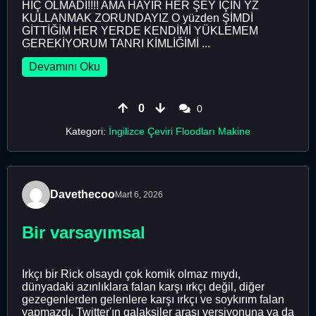
HİÇ OLMADI!!!! AMA HAYIR HER ŞEY İÇİN YZ
KULLANMAK ZORUNDAYIZ O yüzden ŞİMDİ
GİTTİĞİM HER YERDE KENDİMİ YÜKLEMEM
GEREKİYORUM TANRI KİMLİĞİMİ ...
Devamını Oku
0
0
Kategori:
İngilizce Çeviri Floodları Makine
Davethecoo
Mart 6, 2026
Bir varsayımsal
Irkçı bir Rick olsaydı çok komik olmaz mıydı,
dünyadaki azınlıklara falan karşı ırkçı değil, diğer
gezegenlerden gelenlere karşı ırkçı ve soykırım falan
yapmazdı, Twitter'ın galaksiler arası versiyonuna ya da