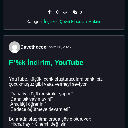
0
0
Kategori:
İngilizce Çeviri Floodları Makine
Davethecoo
Kasım 20, 2025
F*%k İndirim, YouTube
YouTube, küçük içerik oluşturuculara sanki biz
çocukmuşuz gibi vaaz vermeyi seviyor.
"Daha iyi küçük resimler yapın!"
“Daha sık yayınlayın!”
“Analitiği öğrenin!”
"Sadece öğütmeye devam et!"
Bu arada algoritma orada şöyle oturuyor:
"Haha hayır. Önemli değilsin."