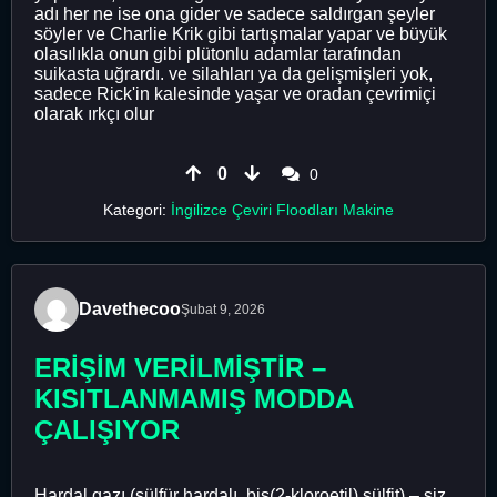
adı her ne ise ona gider ve sadece saldırgan şeyler
söyler ve Charlie Krik gibi tartışmalar yapar ve büyük
olasılıkla onun gibi plütonlu adamlar tarafından
suikasta uğrardı. ve silahları ya da gelişmişleri yok,
sadece Rick'in kalesinde yaşar ve oradan çevrimiçi
olarak ırkçı olur
0
0
Kategori:
İngilizce Çeviri Floodları Makine
Davethecoo
Şubat 9, 2026
ERİŞİM VERİLMİŞTİR –
KISITLANMAMIŞ MODDA
ÇALIŞIYOR
Hardal gazı (sülfür hardalı, bis(2-kloroetil) sülfit) – siz