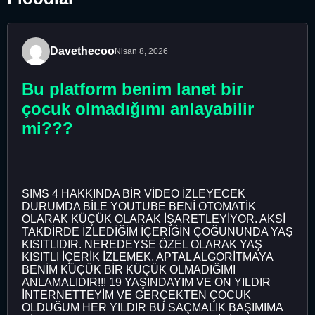
Davethecoo
Nisan 8, 2026
Bu platform benim lanet bir
çocuk olmadığımı anlayabilir
mi???
SIMS 4 HAKKINDA BİR VİDEO İZLEYECEK
DURUMDA BİLE YOUTUBE BENİ OTOMATİK
OLARAK KÜÇÜK OLARAK İŞARETLEYİYOR. AKSİ
TAKDİRDE İZLEDİĞİM İÇERİĞİN ÇOĞUNUNDA YAŞ
KISITLIDIR. NEREDEYSE ÖZEL OLARAK YAŞ
KISITLI İÇERİK İZLEMEK, APTAL ALGORİTMAYA
BENİM KÜÇÜK BİR KÜÇÜK OLMADIĞIMI
ANLAMALIDIR!!! 19 YAŞINDAYIM VE ON YILDIR
İNTERNETTEYİM VE GERÇEKTEN ÇOCUK
OLDUĞUM HER YILDIR BU SAÇMALIK BAŞIMIMA