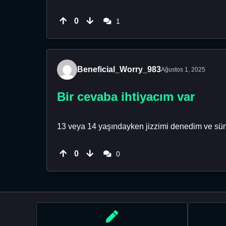
0
1
Beneficial_Worry_983
Ağustos 1, 2025
Bir cevaba ihtiyacım var
13 veya 14 yaşındayken jizzimi denedim ve sün
0
0