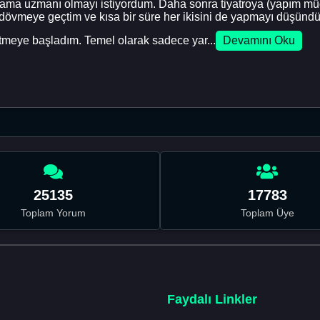
arlama uzmanı olmayı istiyordum. Daha sonra tiyatroya (yapım 
dövmeye geçtim ve kısa bir süre her ikisini de yapmayı düşündüm
fetmeye başladım. Temel olarak sadece yar...
Devamını Oku
25135
17783
Toplam Yorum
Toplam Üye
Faydalı Linkler