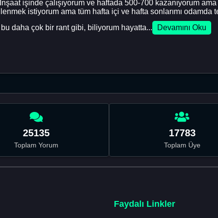
um. İnşaat işinde çalışıyorum ve haftada 500-700 kazanıyorum a
lenmek istiyorum ama tüm hafta içi ve hafta sonlarımı odamda te
 daha çok bir rant gibi, biliyorum hayatta...
Devamını Oku
25135
17783
Toplam Yorum
Toplam Üye
Faydalı Linkler