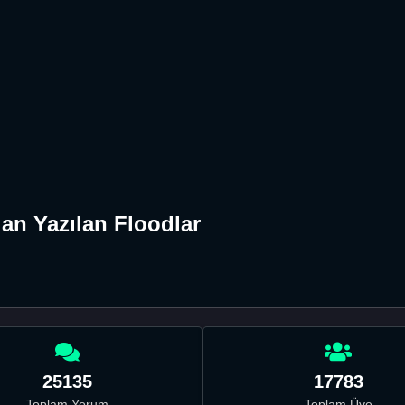
an Yazılan Floodlar
25135
17783
Toplam Yorum
Toplam Üye