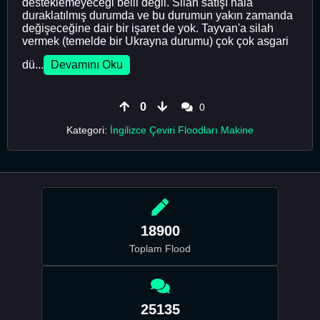
desteklemeyeceği belli değil. Silah satışı hâlâ
duraklatılmış durumda ve bu durumun yakın zamanda
değişeceğine dair bir işaret de yok. Tayvan'a silah
vermek (temelde bir Ukrayna durumu) çok çok asgari
dü...
Devamını Oku
0
0
Kategori:
İngilizce Çeviri Floodları Makine
18900
Toplam Flood
25135