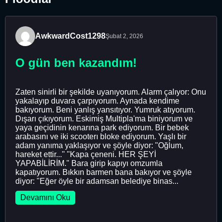
AwkwardCost1298
Şubat 2, 2026
O gün ben kazandım!
Zaten sinirli bir şekilde uyanıyorum. Alarm çalıyor: Onu
yakalayıp duvara çarpıyorum. Aynada kendime
bakıyorum. Beni yanlış yansıtıyor. Yumruk atıyorum.
Dışarı çıkıyorum. Eskimiş Multipla'ma biniyorum ve
yaya geçidinin kenarına park ediyorum. Bir bebek
arabasını ve iki scooterı bloke ediyorum. Yaşlı bir
adam yanıma yaklaşıyor ve şöyle diyor: "Oğlum,
hareket ettir..." "Kapa çeneni. HER ŞEYİ
YAPABİLİRİM." Bara girip kapıyı omzumla
kapatıyorum. Bıkkın barmen bana bakıyor ve şöyle
diyor: "Eğer öyle bir adamsan belediye binas...
Devamını Oku