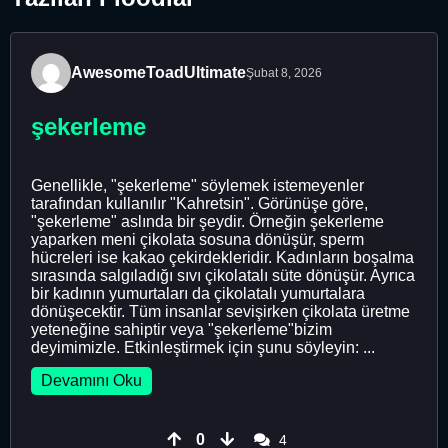
AwesomeToadUltimate
Şubat 8, 2026
şekerleme
Genellikle, "şekerleme" söylemek istemeyenler
tarafından kullanılır "Kahretsin". Görünüşe göre,
"şekerleme" aslında bir şeydir. Örneğin şekerleme
yaparken meni çikolata sosuna dönüşür, sperm
hücreleri ise kakao çekirdekleridir. Kadınların boşalma
sırasında salgıladığı sıvı çikolatalı süte dönüşür. Ayrıca
bir kadının yumurtaları da çikolatalı yumurtalara
dönüşecektir. Tüm insanlar sevişirken çikolata üretme
yeteneğine sahiptir veya "şekerleme"bizim
deyimimizle. Etkinleştirmek için şunu söyleyin: ...
Devamını Oku
0
4