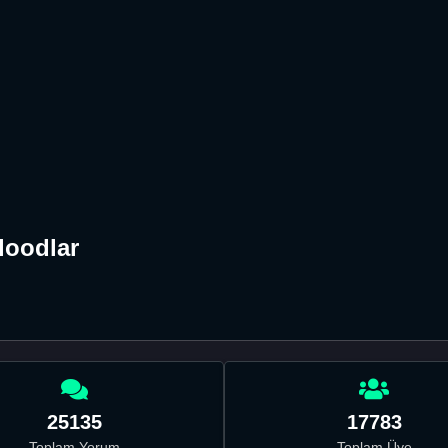
loodlar
25135
17783
Toplam Yorum
Toplam Üye