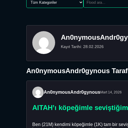
An0nymousAndr0gy
Kayıt Tarihi: 28.02.2026
An0nymousAndr0gynous Tarafı
An0nymousAndr0gynous
Mart 14, 2026
AITAH’ı köpeğimle seviştiğim
Ben (21M) kendimi köpeğimle (1K) tam bir seviş