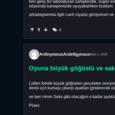
ben genç bir laboratuvarı sahiplendik. Süper en
odasında kanepemizde uyuyakalırken buldum. Be
arkadaşlarımla ilgili canlı rüyalar görüyorum ve 
0
0
An0nymousAndr0gynous
Mart 1, 2026
Oyuna büyük göğüslü ve sak
Lütfen fotnite büyük göğüsleri gerçekten seviy
derisi için kumaşı çıkarıp ayakları gösterecek öze
ve ben mmm Seks gibi olacağım o kadar ayakla
Plaes