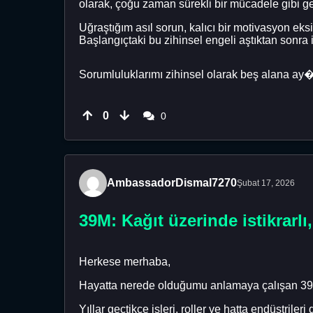
olarak, çoğu zaman sürekli bir mücadele gibi ge
Uğraştığım asıl sorun, kalıcı bir motivasyon eks
Başlangıçtaki bu zihinsel engeli aştıktan sonr
Sorumluluklarımı zihinsel olarak beş alana ay�
0
0
AmbassadorDismal7270
Şubat 17, 2026
39M: Kağıt üzerinde istikrarlı
Herkese merhaba,
Hayatta nerede olduğumu anlamaya çalışan 39
Yıllar geçtikçe işleri, roller ve hatta endüstril