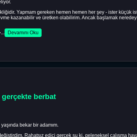
liyor.
ikliğidir. Yapmam gereken hemen hemen her şey - ister küçük ister 
a ivme kazanabilir ve üretken olabilirim. Ancak başlamak nerede
...
Devamını Oku
, gerçekte berbat
 yaşında bekar bir adamım.
eri değiştirdim. Rahatsız edici gerçek şu ki, geleneksel çalışma ha