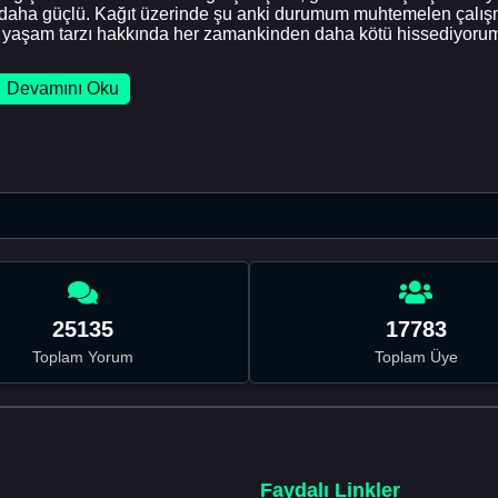
ha güçlü. Kağıt üzerinde şu anki durumum muhtemelen çalışma 
am yaşam tarzı hakkında her zamankinden daha kötü hissediyoru
Devamını Oku
25135
17783
Toplam Yorum
Toplam Üye
Faydalı Linkler