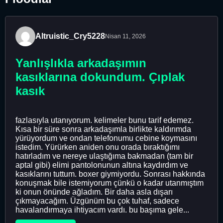
Altruistic_Cry5228
Nisan 11, 2026
Yanlışlıkla arkadaşımın
kasıklarına dokundum. Çıplak
kasık
fazlasıyla utanıyorum. kelimeler bunu tarif edemez.
Kısa bir süre sonra arkadaşımla birlikte kaldırımda
yürüyordum ve ondan telefonumu cebine koymasını
istedim. Yürürken aniden onu orada bıraktığımı
hatırladım ve nereye ulaştığıma bakmadan (tam bir
aptal gibi) elimi pantolonunun altına kaydırdım ve
kasıklarını tuttum. boxer giymiyordu. Sonrası hakkında
konuşmak bile istemiyorum çünkü o kadar utanmıştım
ki onun önünde ağladım. Bir daha asla dışarı
çıkmayacağım. Üzgünüm bu çok tuhaf, sadece
havalandırmaya ihtiyacım vardı. bu başıma gele...