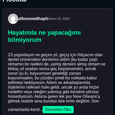
alfonsowithaph
Nisan 19, 2026
Hayatımla ne yapacağımı
bilmiyorum
23 yaşındayım ve geçen yıl, geçiş için ihtiyacım olan
devlet üniversitesi derslerini aldım (bu kadar yaşlı
olmamın bir nedeni de, yanlış dersleri almış olmam ve
birkaç yıl aradan sonra geç başlamamdır), ancak
sorun şu ki, başvurmam gerektiği zaman
başvurmadım, bu yüzden şimdi bu noktada kabul
edilmeyi bekliyorum. Ailem ve arkadaşlarımla
ilişkilerim istikrarlı hale geldi, ancak şu anda hiçbir
hedefim veya isteğim yokmuş gibi kendimi yönsüz
hissediyorum. Aklıma gelen tek şey New Orleans'a
gitmek olabilir ama bundan bile emin değilim. Son
zamanlarda kend...
Devamını Oku