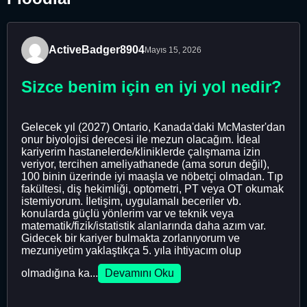
ActiveBadger8904
Mayıs 15, 2026
Sizce benim için en iyi yol nedir?
Gelecek yıl (2027) Ontario, Kanada'daki McMaster'dan
onur biyolojisi derecesi ile mezun olacağım. İdeal
kariyerim hastanelerde/kliniklerde çalışmama izin
veriyor, tercihen ameliyathanede (ama sorun değil),
100 binin üzerinde iyi maaşla ve nöbetçi olmadan. Tıp
fakültesi, diş hekimliği, optometri, PT veya OT okumak
istemiyorum. İletişim, uygulamalı beceriler vb.
konularda güçlü yönlerim var ve teknik veya
matematik/fizik/istatistik alanlarında daha azım var.
Gidecek bir kariyer bulmakta zorlanıyorum ve
mezuniyetim yaklaştıkça 5. yıla ihtiyacım olup
olmadığına ka...
Devamını Oku