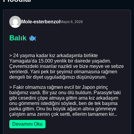
Mole-esterbenzol
Mayıs 6, 2026
Balık
> 24 yaşıma kadar kız arkadaşımla birlikte
Yamagata'da 15.000 yenlik bir dairede yaşadım.
Çevremizdeki insanlar nazikti ve bize meyve ve sebze
verirlerdi. Yani pek bir şeyimiz olmamasına rağmen
dengeli bir diyet uyguladığımızı düşünüyorum.
> Fakir olmamıza rağmen evcil bir Japon pirinç
balığımız vardı. Bir yaz onu ölü buldum. Parasyte'taki
gibi cesedini çöpe atmaya gittim ama kız arkadaşım
onu ​​gömmemi istediğini söyledi, ben de tek başıma
parka gittim. Onu bu büyük ağacın altına gömmeye
çalıştım ama zemin çok sertti, ellerim tamamen kir...
Devamını Oku