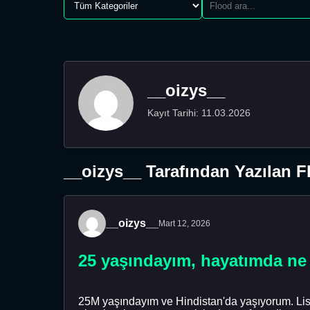
__oizys__
Kayıt Tarihi: 11.03.2026
__oizys__ Tarafından Yazılan F
__oizys__
Mart 12, 2026
25 yaşındayım, hayatımda ne 
25M yaşındayım ve Hindistan'da yaşıyorum. Lisan