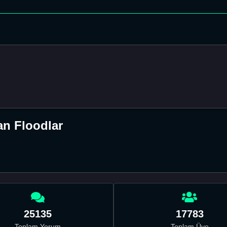
an Floodlar
25135
17783
Toplam Yorum
Toplam Üye