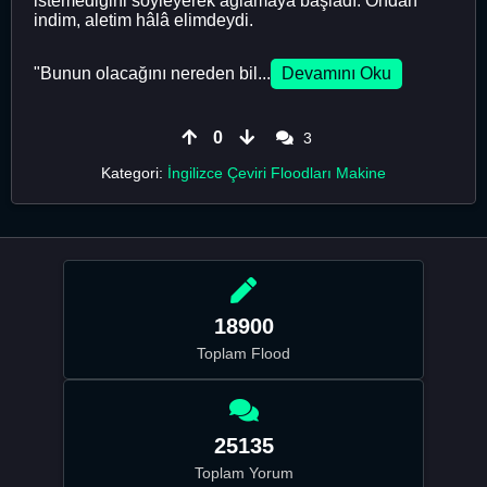
istemediğini söyleyerek ağlamaya başladı. Ondan
indim, aletim hâlâ elimdeydi.
"Bunun olacağını nereden bil...
Devamını Oku
0
3
Kategori:
İngilizce Çeviri Floodları Makine
18900
Toplam Flood
25135
Toplam Yorum