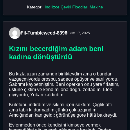
Kategori:
İngilizce Çeviri Floodları Makine
Fit-Tumbleweed-8396
Ekim 17, 2025
Kızını becerdiğim adam beni
kadına dönüştürdü
Bu kızla uzun zamandır birlikteydim ama o bundan
vazgeçmiyordu orospu, sadece öpüyor ve sarılıyordu.
Sabrımı kaybetmiştim. Beni öperken onu yere fırlattım,
üstüne çıktım ve kendimi ona doğru zorladım. Etek
giyiyordu; Yukarı kaldırdım.
Külotunu indirdim ve sikimi içeri soktum. Çığlık attı
ama tabii ki durmadım çünkü çok azgındım.
Amcığından kan geldi; görünüşe göre hâlâ bakireydi.
Evlenmeden önce kendisini kimseye vermek