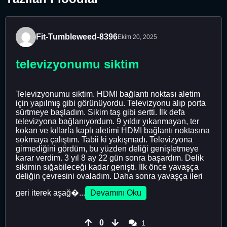
Fit-Tumbleweed-8396
Ekim 20, 2025
televizyonumu siktim
Televizyonumu siktim. HDMI bağlantı noktası aletim
için yapılmış gibi görünüyordu. Televizyonu alıp porta
sürtmeye başladım. Sikim taş gibi sertti. İlk defa
televizyona bağlanıyordum. 9 yıldır yıkanmayan, ter
kokan ve kıllarla kaplı aletimi HDMI bağlantı noktasına
sokmaya çalıştım. Tabii ki yakışmadı. Televizyona
girmediğini gördüm, bu yüzden deliği genişletmeye
karar verdim. 3 yıl 8 ay 22 gün sonra başardım. Delik
sikimin sığabileceği kadar genişti. İlk önce yavaşça
deliğin çevresini ovaladım. Daha sonra yavaşça ileri
geri iterek aşağ�...
Devamını Oku
0
1