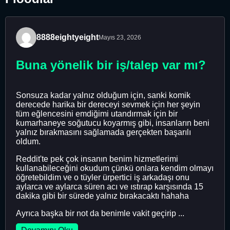
8888eightyeight
Mayıs 23, 2026
Buna yönelik bir iş/talep var mı?
Sonsuza kadar yalnız olduğum için, sanki komik
derecede harika bir dereceyi sevmek için her şeyin
tüm eğlencesini emdiğimi utandırmak için bir
kumarhaneye soğutucu koyarmış gibi, insanların beni
yalnız bırakmasını sağlamada gerçekten başarılı
oldum.
Reddit'te pek çok insanın benim hizmetlerimi
kullanabileceğini okudum çünkü onlara kendim olmayı
öğretebildim ve o tüyler ürpertici iş arkadaşı onu
aylarca ve aylarca süren acı ve ıstırap karşısında 15
dakika gibi bir sürede yalnız bırakacaktı hahaha
Ayrıca başka bir not da benimle vakit geçirip ...