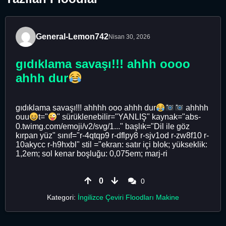
General-Lemon742
Nisan 30, 2026
gıdıklama savaşı!!! ahhh oooo
ahhh dur
gıdıklama savaşı!!! ahhhh ooo ahhh dur
ahhhh
ouu
t="
" sürüklenebilir="YANLIŞ" kaynak="abs-
0.twimg.com/emoji/v2/svg/1..." başlık="Dil ile göz
kırpan yüz" sınıf="r-4qtqp9 r-dflpy8 r-sjv1od r-zw8f10 r-
10akycc r-h9hxbl" stil ="ekran: satır içi blok; yükseklik:
1,2em; sol kenar boşluğu: 0,075em; marj-ri
0
0
Kategori:
İngilizce Çeviri Floodları Makine