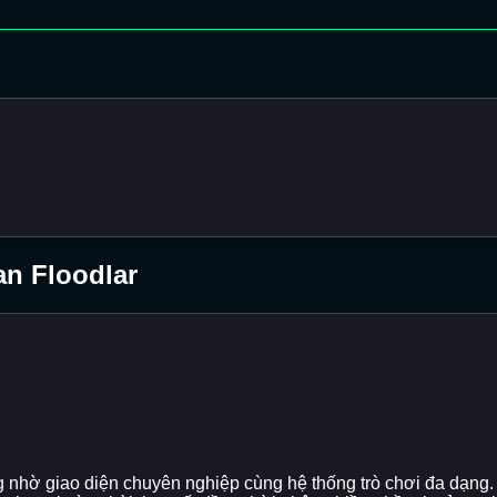
an Floodlar
ng nhờ giao diện chuyên nghiệp cùng hệ thống trò chơi đa dạng.