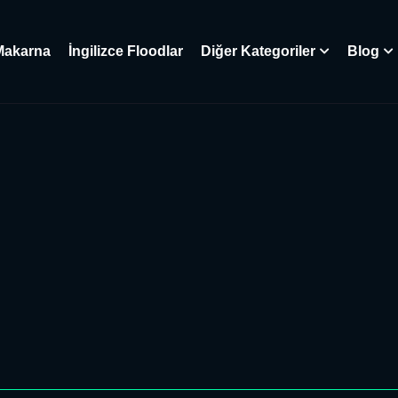
Makarna
İngilizce Floodlar
Diğer Kategoriler
Blog