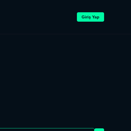
Giriş Yap