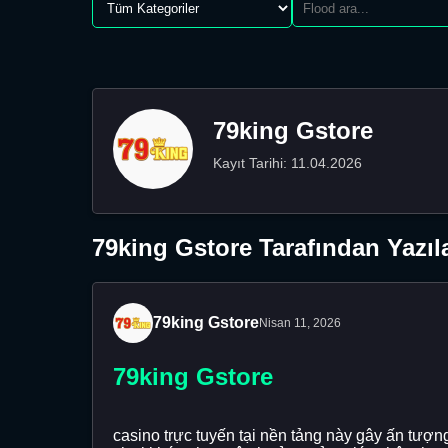
79king Gstore
Kayıt Tarihi: 11.04.2026
79king Gstore Tarafından Yazıl
79king Gstore
Nisan 11, 2026
79king Gstore
casino trực tuyến tại nền tảng này gây ấn tượ