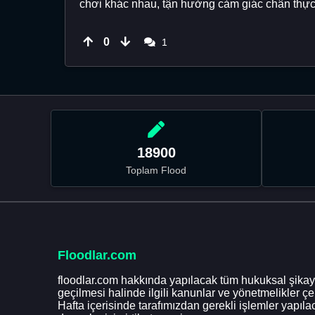
chơi khác nhau, tận hưởng cảm giác chân thực nh
0
1
18900
Toplam Flood
Floodlar.com
floodlar.com hakkında yapılacak tüm hukuksal şikaye
geçilmesi halinde ilgili kanunlar ve yönetmelikler ç
Hafta içerisinde tarafımızdan gerekli işlemler yapılac