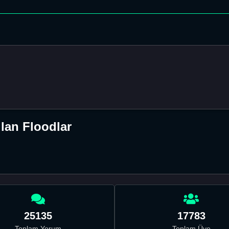
lan Floodlar
25135
17783
Toplam Yorum
Toplam Üye