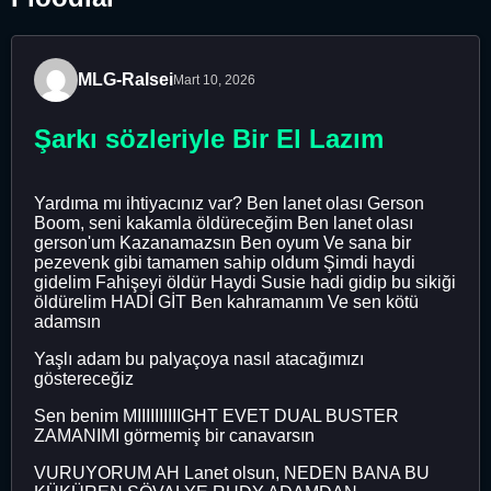
MLG-Ralsei
Mart 10, 2026
Şarkı sözleriyle Bir El Lazım
Yardıma mı ihtiyacınız var? Ben lanet olası Gerson
Boom, seni kakamla öldüreceğim Ben lanet olası
gerson'um Kazanamazsın Ben oyum Ve sana bir
pezevenk gibi tamamen sahip oldum Şimdi haydi
gidelim Fahişeyi öldür Haydi Susie hadi gidip bu sikiği
öldürelim HADİ GİT Ben kahramanım Ve sen kötü
adamsın
Yaşlı adam bu palyaçoya nasıl atacağımızı
göstereceğiz
Sen benim MIIIIIIIIIIGHT EVET DUAL BUSTER
ZAMANIMI görmemiş bir canavarsın
VURUYORUM AH Lanet olsun, NEDEN BANA BU