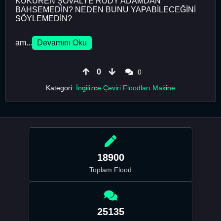
KÜKÜREN ŞÖVALYE RUDY ADAMDAN
BAHSEMEDİN? NEDEN BUNU YAPABİLECEĞİNİ
SÖYLEMEDİN?
am...
Devamını Oku
0
0
Kategori:
İngilizce Çeviri Floodları Makine
18900
Toplam Flood
25135